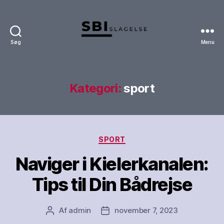
Søg
Menu
SBI-
Slagelse
Kategori:
sport
Kategorier
SPORT
Naviger i Kielerkanalen:
Tips til Din Bådrejse
Af
admin
november 7, 2023
Indlægsforfatter
Indlægsdato