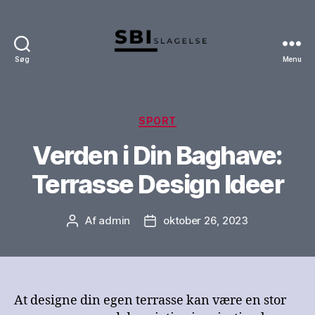
Søg
Menu
SBI-
Slagelse
Kategorier
SPORT
Verden i Din Baghave:
Terrasse Design Ideer
Af
admin
oktober 26, 2023
Indlægsforfatter
Indlægsdato
At designe din egen terrasse kan være en stor